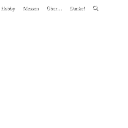
 Hobby
Messen
Über…
Danke!