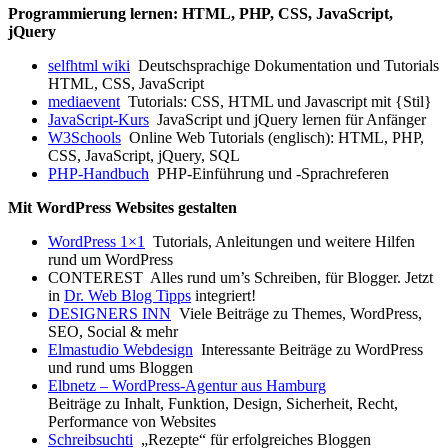
Programmierung lernen: HTML, PHP, CSS, JavaScript,
jQuery
selfhtml wiki
Deutschsprachige Dokumentation und Tutorials
HTML, CSS, JavaScript
mediaevent
Tutorials: CSS, HTML und Javascript mit {Stil}
JavaScript-Kurs
JavaScript und jQuery lernen für Anfänger
W3Schools
Online Web Tutorials (englisch): HTML, PHP,
CSS, JavaScript, jQuery, SQL
PHP-Handbuch
PHP-Einführung und -Sprachreferen
Mit WordPress Websites gestalten
WordPress 1×1
Tutorials, Anleitungen und weitere Hilfen
rund um WordPress
CONTEREST Alles rund um’s Schreiben, für Blogger. Jetzt
in
Dr. Web Blog Tipps
integriert!
DESIGNERS INN
Viele Beiträge zu Themes, WordPress,
SEO, Social & mehr
Elmastudio Webdesign
Interessante Beiträge zu WordPress
und rund ums Bloggen
Elbnetz – WordPress-Agentur aus Hamburg
Beiträge zu Inhalt, Funktion, Design, Sicherheit, Recht,
Performance von Websites
Schreibsuchti
„Rezepte“ für erfolgreiches Bloggen