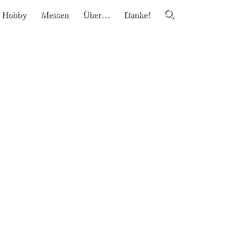
 Hobby
Messen
Über…
Danke!