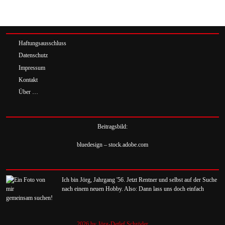
Haftungsausschluss
Datenschutz
Impressum
Kontakt
Über …
Beitragsbild:
bluedesign – stock.adobe.com
Ich bin Jörg, Jahrgang '56. Jetzt Rentner und selbst auf der Suche
nach einem neuen Hobby. Also: Dann lass uns doch einfach
gemeinsam suchen!
2026 by Jörg-Detlef Schröder