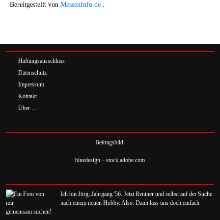
Bereitgestellt von
MessenInfo.de
.
Haftungsausschluss
Datenschutz
Impressum
Kontakt
Über …
Beitragsbild:
bluedesign – stock.adobe.com
Ich bin Jörg, Jahrgang '56. Jetzt Rentner und selbst auf der Suche
nach einem neuen Hobby. Also: Dann lass uns doch einfach
gemeinsam suchen!