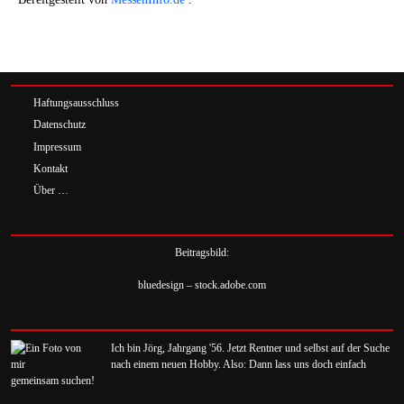
Haftungsausschluss
Datenschutz
Impressum
Kontakt
Über …
Beitragsbild:
bluedesign – stock.adobe.com
Ich bin Jörg, Jahrgang '56. Jetzt Rentner und selbst auf der Suche
nach einem neuen Hobby. Also: Dann lass uns doch einfach
gemeinsam suchen!