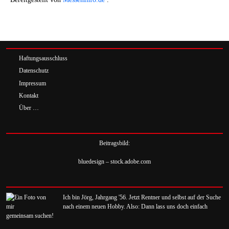
Haftungsausschluss
Datenschutz
Impressum
Kontakt
Über …
Beitragsbild:
bluedesign – stock.adobe.com
Ich bin Jörg, Jahrgang '56. Jetzt Rentner und selbst auf der Suche
nach einem neuen Hobby. Also: Dann lass uns doch einfach
gemeinsam suchen!