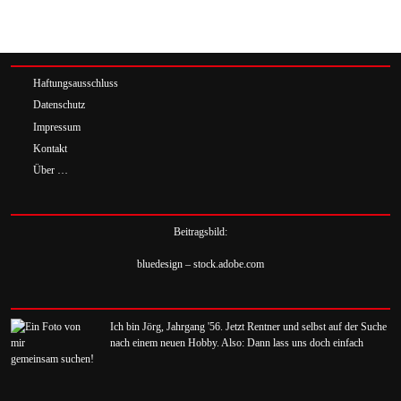
Haftungsausschluss
Datenschutz
Impressum
Kontakt
Über …
Beitragsbild:
bluedesign – stock.adobe.com
Ich bin Jörg, Jahrgang '56. Jetzt Rentner und selbst auf der Suche
nach einem neuen Hobby. Also: Dann lass uns doch einfach
gemeinsam suchen!