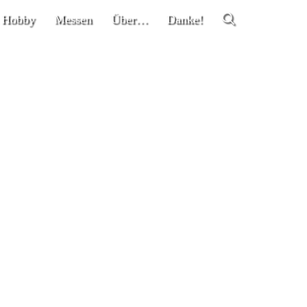
 Hobby
Messen
Über…
Danke!