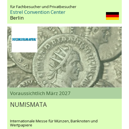
für Fachbesucher und Privatbesucher
Estrel Convention Center
Berlin
Voraussichtlich März 2027
NUMISMATA
Internationale Messe für Münzen, Banknoten und
Wertpapiere