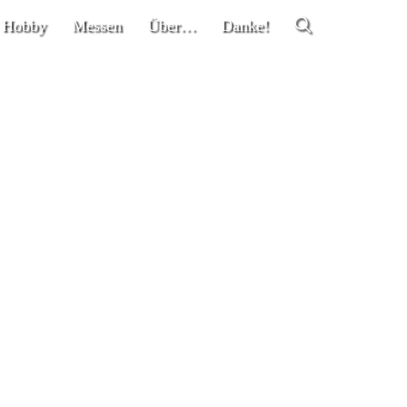
 Hobby
Messen
Über…
Danke!