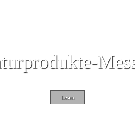
turprodukte-Mes
Lesen