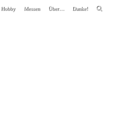
 Hobby
Messen
Über…
Danke!