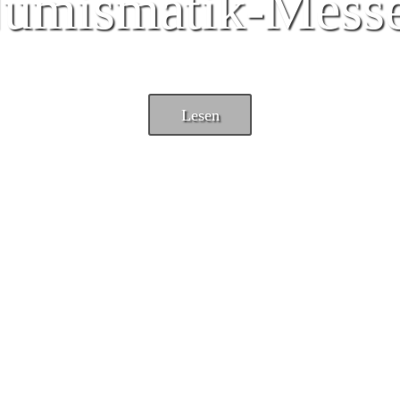
umismatik-Mess
Lesen