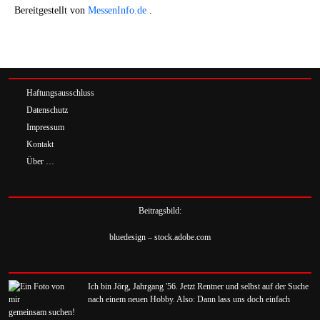
Bereitgestellt von
MessenInfo.de
.
Haftungsausschluss
Datenschutz
Impressum
Kontakt
Über …
Beitragsbild:
bluedesign – stock.adobe.com
Ich bin Jörg, Jahrgang '56. Jetzt Rentner und selbst auf der Suche
nach einem neuen Hobby. Also: Dann lass uns doch einfach
gemeinsam suchen!