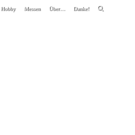
 Hobby
Messen
Über…
Danke!