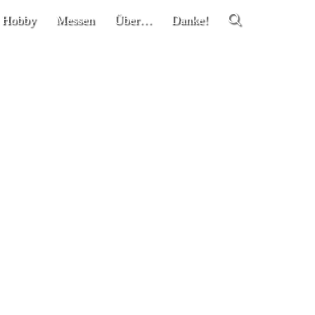
 Hobby
Messen
Über…
Danke!