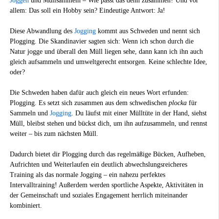
Joggen
und Müllsammeln – Wie passt das denn zusammen? Und vor
allem: Das soll ein Hobby sein? Eindeutige Antwort: Ja!
Diese Abwandlung des
Jogging
kommt aus Schweden und nennt sich
Plogging. Die Skandinavier sagten sich: Wenn ich schon durch die
Natur jogge und überall den Müll liegen sehe, dann kann ich ihn auch
gleich aufsammeln und umweltgerecht entsorgen. Keine schlechte Idee,
oder?
Die Schweden haben dafür auch gleich ein neues Wort erfunden:
Plogging. Es setzt sich zusammen aus dem schwedischen
plocka
für
Sammeln und
Jogging
. Du läufst mit einer Mülltüte in der Hand, siehst
Müll, bleibst stehen und bückst dich, um ihn aufzusammeln, und rennst
weiter – bis zum nächsten Müll.
Dadurch bietet dir Plogging durch das regelmäßige Bücken, Aufheben,
Aufrichten und Weiterlaufen ein deutlich abwechslungsreicheres
Training als das normale Jogging – ein nahezu perfektes
Intervalltraining! Außerdem werden sportliche Aspekte, Aktivitäten in
der Gemeinschaft und soziales Engagement herrlich miteinander
kombiniert.