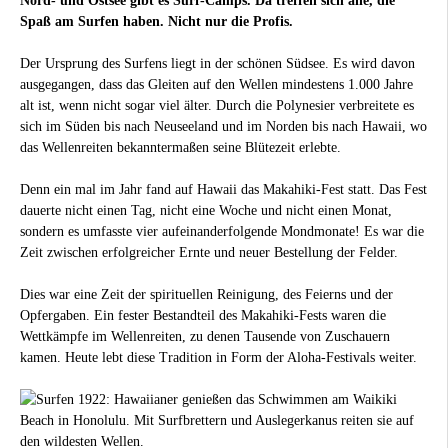
Nord- und Ostsee gibt es Surf-Camps. Da treffen sich alle, die
Spaß am Surfen haben. Nicht nur die Profis.
Der Ursprung des Surfens liegt in der schönen Südsee. Es wird davon
ausgegangen, dass das Gleiten auf den Wellen mindestens 1.000 Jahre
alt ist, wenn nicht sogar viel älter. Durch die Polynesier verbreitete es
sich im Süden bis nach Neuseeland und im Norden bis nach Hawaii, wo
das Wellenreiten bekanntermaßen seine Blütezeit erlebte.
Denn ein mal im Jahr fand auf Hawaii das Makahiki-Fest statt. Das Fest
dauerte nicht einen Tag, nicht eine Woche und nicht einen Monat,
sondern es umfasste vier aufeinanderfolgende Mondmonate! Es war die
Zeit zwischen erfolgreicher Ernte und neuer Bestellung der Felder.
Dies war eine Zeit der spirituellen Reinigung, des Feierns und der
Opfergaben. Ein fester Bestandteil des Makahiki-Fests waren die
Wettkämpfe im Wellenreiten, zu denen Tausende von Zuschauern
kamen. Heute lebt diese Tradition in Form der Aloha-Festivals weiter.