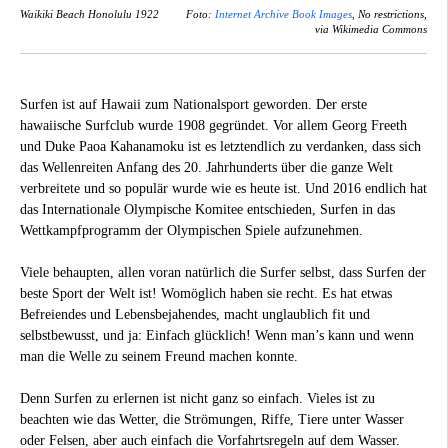
Waikiki Beach Honolulu 1922
Foto:
Internet Archive Book Images
, No restrictions,
via Wikimedia Commons
Surfen ist auf Hawaii zum Nationalsport geworden. Der erste
hawaiische Surfclub wurde 1908 gegründet. Vor allem Georg Freeth
und Duke Paoa Kahanamoku ist es letztendlich zu verdanken, dass sich
das Wellenreiten Anfang des 20. Jahrhunderts über die ganze Welt
verbreitete und so populär wurde wie es heute ist. Und 2016 endlich hat
das Internationale Olympische Komitee entschieden, Surfen in das
Wettkampfprogramm der Olympischen Spiele aufzunehmen.
Viele behaupten, allen voran natürlich die Surfer selbst, dass Surfen der
beste Sport der Welt ist! Womöglich haben sie recht. Es hat etwas
Befreiendes und Lebensbejahendes, macht unglaublich fit und
selbstbewusst, und ja: Einfach glücklich! Wenn man’s kann und wenn
man die Welle zu seinem Freund machen konnte.
Denn Surfen zu erlernen ist nicht ganz so einfach. Vieles ist zu
beachten wie das Wetter, die Strömungen, Riffe, Tiere unter Wasser
oder Felsen, aber auch einfach die Vorfahrtsregeln auf dem Wasser.