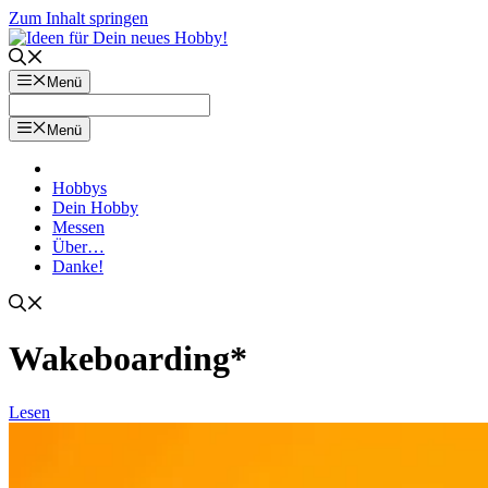
Zum Inhalt springen
Menü
Menü
Hobbys
Dein Hobby
Messen
Über…
Danke!
Wakeboarding*
Lesen