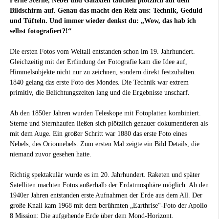
Ferne Sterne, Nebel und Galaxien tauchen plötzlich auf dem
Bildschirm auf. Genau das macht den Reiz aus: Technik, Geduld
und Tüfteln. Und immer wieder denkst du: „Wow, das hab ich
selbst fotografiert?!“
Die ersten Fotos vom Weltall entstanden schon im 19. Jahrhundert.
Gleichzeitig mit der Erfindung der Fotografie kam die Idee auf,
Himmelsobjekte nicht nur zu zeichnen, sondern direkt festzuhalten.
1840 gelang das erste Foto des Mondes. Die Technik war extrem
primitiv, die Belichtungszeiten lang und die Ergebnisse unscharf.
Ab den 1850er Jahren wurden Teleskope mit Fotoplatten kombiniert.
Sterne und Sternhaufen ließen sich plötzlich genauer dokumentieren als
mit dem Auge. Ein großer Schritt war 1880 das erste Foto eines
Nebels, des Orionnebels. Zum ersten Mal zeigte ein Bild Details, die
niemand zuvor gesehen hatte.
Richtig spektakulär wurde es im 20. Jahrhundert. Raketen und später
Satelliten machten Fotos außerhalb der Erdatmosphäre möglich. Ab den
1940er Jahren entstanden erste Aufnahmen der Erde aus dem All. Der
große Knall kam 1968 mit dem berühmten „Earthrise“-Foto der Apollo
8 Mission: Die aufgehende Erde über dem Mond-Horizont.