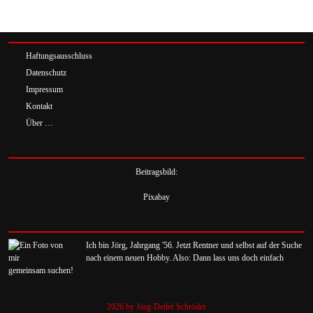
Haftungsausschluss
Datenschutz
Impressum
Kontakt
Über …
Beitragsbild:
Pixabay
Ich bin Jörg, Jahrgang '56. Jetzt Rentner und selbst auf der Suche
nach einem neuen Hobby. Also: Dann lass uns doch einfach
gemeinsam suchen!
2026 by Jörg-Detlef Schröder