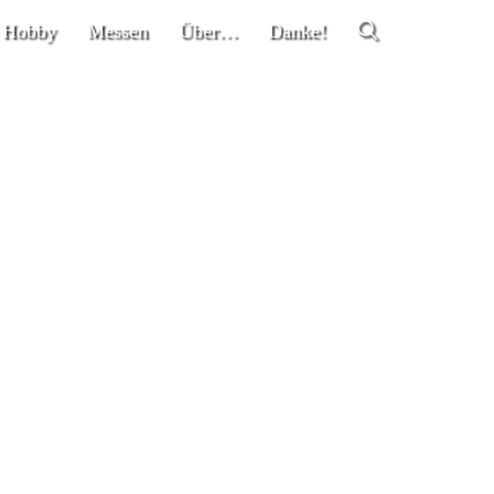
 Hobby
Messen
Über…
Danke!