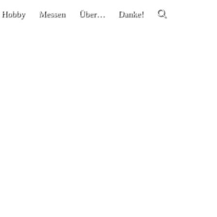
 Hobby
Messen
Über…
Danke!