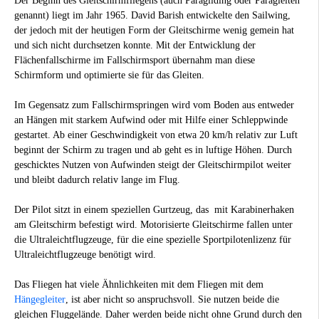
Der Beginn des Gleitschirmfliegens (auch Paragliding oder Paragleiten
genannt) liegt im Jahr 1965. David Barish entwickelte den Sailwing,
der jedoch mit der heutigen Form der Gleitschirme wenig gemein hat
und sich nicht durchsetzen konnte. Mit der Entwicklung der
Flächenfallschirme im Fallschirmsport übernahm man diese
Schirmform und optimierte sie für das Gleiten.
Im Gegensatz zum Fallschirmspringen wird vom Boden aus entweder
an Hängen mit starkem Aufwind oder mit Hilfe einer Schleppwinde
gestartet. Ab einer Geschwindigkeit von etwa 20 km/h relativ zur Luft
beginnt der Schirm zu tragen und ab geht es in luftige Höhen. Durch
geschicktes Nutzen von Aufwinden steigt der Gleitschirmpilot weiter
und bleibt dadurch relativ lange im Flug.
Der Pilot sitzt in einem speziellen Gurtzeug, das mit Karabinerhaken
am Gleitschirm befestigt wird. Motorisierte Gleitschirme fallen unter
die Ultraleichtflugzeuge, für die eine spezielle Sportpilotenlizenz für
Ultraleichtflugzeuge benötigt wird.
Das Fliegen hat viele Ähnlichkeiten mit dem Fliegen mit dem
Hängegleiter
, ist aber nicht so anspruchsvoll. Sie nutzen beide die
gleichen Fluggelände. Daher werden beide nicht ohne Grund durch den