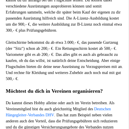
kannst du dir anfangs bei der Flugschule leihen. Du solltest dabei
verschiedene Ausrüstungen ausprobieren können und somit
Erfahrungen sammeln, welche dir später beim Kauf der eigenen zu dir
passenden Ausrüstung hilfreich sind. Die A-Lizenz-Ausbildung kostet
um die 900,- €, die weitere Ausbildung zur B-Lizenz noch einmal etwa
300,- € plus Prüfungsgebühren.
Gleitschirme bekommst du ab etwa 3.000,- €, das passende Gurtzeug
(der “Sitz“) schon ab 200,- €. Ein Rettungsschirm kostet ab 500,- €.
Variometer gibt es ab 200,- €. Das alles gibt es auch als gebraucht zu
kaufen, ob du das willst, ist natürlich deine Entscheidung. Aber einige
Flugschulen bieten dir deine neue Ausrüstung zu Vorzugspreisen mit an.
Und rechne für Kleidung und weiteres Zubehör auch noch mal mit gut
500,- €.
Möchtest du dich in Vereinen organisieren?
Du kannst dieses Hobby alleine oder auch im Verein betreiben. Als
Vereinsmitglied bist du auch gleichzeitig Mitglied des
Deutschen
Hängegleiter-Verbandes DHV
. Das hat zum Beispiel neben vielen
anderen auch den Vorteil, dass die Prüfungsgebühren sich reduzieren
und du die günstigen Versicherungsangebote des Verbandes nutzen