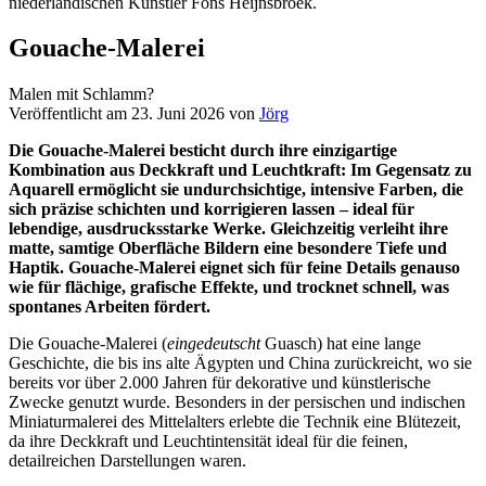
Gouache-Malerei
Malen mit Schlamm?
Veröffentlicht am 23. Juni 2026
von
Jörg
Die Gouache-Malerei besticht durch ihre einzigartige
Kombination aus Deckkraft und Leuchtkraft: Im Gegensatz zu
Aquarell ermöglicht sie undurchsichtige, intensive Farben, die
sich präzise schichten und korrigieren lassen – ideal für
lebendige, ausdrucksstarke Werke. Gleichzeitig verleiht ihre
matte, samtige Oberfläche Bildern eine besondere Tiefe und
Haptik. Gouache-Malerei eignet sich für feine Details genauso
wie für flächige, grafische Effekte, und trocknet schnell, was
spontanes Arbeiten fördert.
Die Gouache-Malerei (
eingedeutscht
Gu­asch)
hat eine lange
Geschichte, die bis ins alte Ägypten und China zurückreicht, wo sie
bereits vor über 2.000 Jahren für dekorative und künstlerische
Zwecke genutzt wurde. Besonders in der persischen und indischen
Miniaturmalerei des Mittelalters erlebte die Technik eine Blütezeit,
da ihre Deckkraft und Leuchtintensität ideal für die feinen,
detailreichen Darstellungen waren.