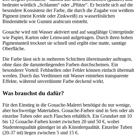
bedeutet wörtlich „Schlamm“ oder „Pfütze“. Er bezieht sich auf die
besondere Konsistenz der Farbe, die durch die Zugabe von weißem
Pigment (meist Kreide oder Zinkweiß) zu wasserlöslichen
Bindemitteln wie Gummi arabicum entsteht.
Gouache wird mit Wasser aktiviert und auf saugfähige Untergründe
wie Papier, Karton oder Leinwand aufgetragen. Durch ihren hohen
Pigmentanteil trocknet sie schnell und ergibt eine matte, samtige
Oberfläche.
Die Farbe lässt sich in mehreren Schichten übereinander auftragen,
ohne dass die darunterliegenden Farben durchscheinen. Ein
besonderer Vorteil: Fehlstellen oder Fehler können einfach übermalt
werden. Durch das Verdünnen mit Wasser entstehen transparente
Effekte, während unverdünnte Farbe deckend wirkt.
Was brauchst du dafür?
Für den Einstieg in die Gouache-Malerei benötigst du nur wenige,
aber hochwertige Materialien. Gouache-Farben sind in Sets oder als
einzelne Tuben oder auch Flaschen erhältlich. Ein Grundset mit 10
bis 12 Gouache-Farben kostet zwischen 20 und 50 €, wobei
Studentenqualität günstiger ist als Künstlerqualität. Einzelne Tuben
(20-37 ml) liegen zwischen 5 und 15 €.