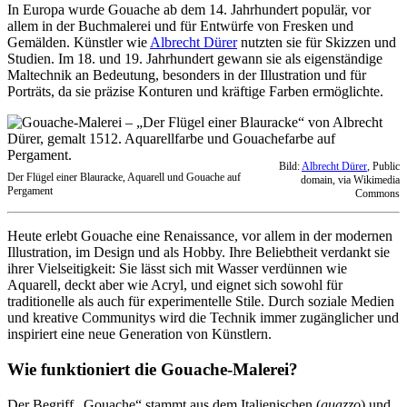
In Europa wurde Gouache ab dem 14. Jahrhundert populär, vor
allem in der Buchmalerei und für Entwürfe von Fresken und
Gemälden. Künstler wie
Albrecht Dürer
nutzten sie für Skizzen und
Studien. Im 18. und 19. Jahrhundert gewann sie als eigenständige
Maltechnik an Bedeutung, besonders in der Illustration und für
Porträts, da sie präzise Konturen und kräftige Farben ermöglichte.
Bild:
Albrecht Dürer
, Public
Der Flügel einer Blauracke, Aquarell und Gouache auf
domain, via Wikimedia
Pergament
Commons
Heute erlebt Gouache eine Renaissance, vor allem in der modernen
Illustration, im Design und als Hobby. Ihre Beliebtheit verdankt sie
ihrer Vielseitigkeit: Sie lässt sich mit Wasser verdünnen wie
Aquarell, deckt aber wie Acryl, und eignet sich sowohl für
traditionelle als auch für experimentelle Stile. Durch soziale Medien
und kreative Communitys wird die Technik immer zugänglicher und
inspiriert eine neue Generation von Künstlern.
Wie funktioniert die Gouache-Malerei?
Der Begriff „Gouache“ stammt aus dem Italienischen (
guazzo
) und