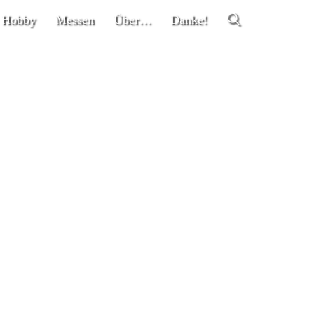
 Hobby
Messen
Über…
Danke!