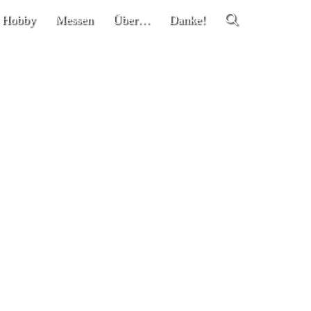
 Hobby
Messen
Über…
Danke!