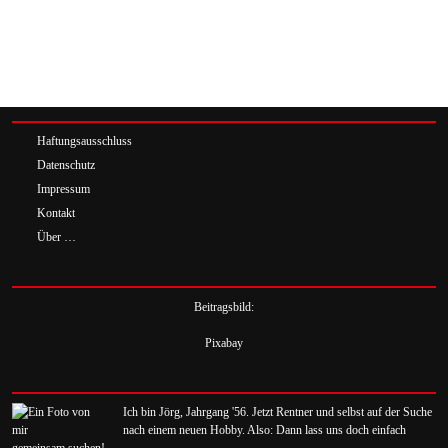
Haftungsausschluss
Datenschutz
Impressum
Kontakt
Über …
Beitragsbild:
Pixabay
Ich bin Jörg, Jahrgang '56. Jetzt Rentner und selbst auf der Suche
nach einem neuen Hobby. Also: Dann lass uns doch einfach