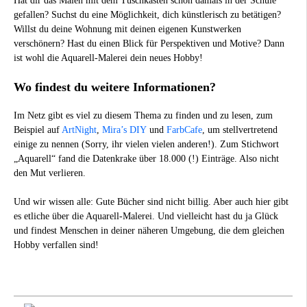
Hat dir das Malen mit dem Tuschkasten schon damals in der Schule
gefallen? Suchst du eine Möglichkeit, dich künstlerisch zu betätigen?
Willst du deine Wohnung mit deinen eigenen Kunstwerken
verschönern? Hast du einen Blick für Perspektiven und Motive? Dann
ist wohl die Aquarell-Malerei dein neues Hobby!
Wo findest du weitere Informationen?
Im Netz gibt es viel zu diesem Thema zu finden und zu lesen, zum
Beispiel auf
ArtNight
,
Mira’s DIY
und
FarbCafe
, um stellvertretend
einige zu nennen (Sorry, ihr vielen vielen anderen!). Zum Stichwort
„Aquarell“ fand die Datenkrake über 18.000 (!) Einträge. Also nicht
den Mut verlieren.
Und wir wissen alle: Gute Bücher sind nicht billig. Aber auch hier gibt
es etliche über die Aquarell-Malerei. Und vielleicht hast du ja Glück
und findest Menschen in deiner näheren Umgebung, die dem gleichen
Hobby verfallen sind!