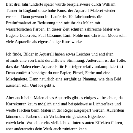
Erst drei Jahrhunderte später wurde beispielsweise durch William
Turner in England diese hohe Kunst der Aquarell-Malerei wieder
erreicht. Dann gewann im Laufe des 19. Jahrhunderts die
Freiluftmalerei an Bedeutung und mit ihr das Malen mit
wasserlöslichen Farben. In dieser Zeit schufen zahlreiche Maler wie
Eugène Delacroix, Paul Cézanne, Emil Nolde und Christian Modersohn
viele Aquarelle als eigenständige Kunstwerke.
Ich finde, Bilder in Aquarell haben etwas Leichtes und entfalten
oftmals eine von Licht durchflutete Stimmung. Außerdem ist das Tolle,
dass das Malen eines Aquarells für Einsteiger relativ unkompliziert ist.
Denn zunächst benötigst du nur Papier, Pinsel, Farbe und eine
Mischpalette. Dann natürlich eine sorgfältige Planung, wie dein Bild
aussehen soll. Und los geht’s.
Aber auch beim Malen eines Aquarells gibt es einiges zu beachten, da
Korrekturen kaum möglich sind und beispielsweise Lichtreflexe und
weiße Flächen beim Malen in der Regel ausgespart werden. Außerdem
können die Farben durch Verlaufen ein gewisses Eigenleben
entwickeln. Was einerseits vielleicht zu interessanten Effekten führen,
aber andererseits dein Werk auch ruinieren kann.