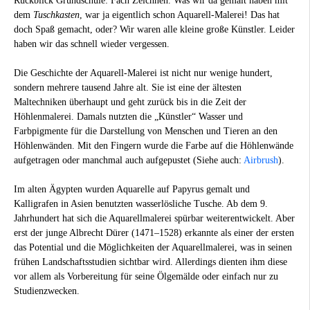
Rückblick Grundschule: Fach Zeichnen. Was wir da gemalt haben mit
dem
Tuschkasten
, war ja eigentlich schon Aquarell-Malerei! Das hat
doch Spaß gemacht, oder? Wir waren alle kleine große Künstler. Leider
haben wir das schnell wieder vergessen.
Die Geschichte der Aquarell-Malerei ist nicht nur wenige hundert,
sondern mehrere tausend Jahre alt. Sie ist eine der ältesten
Maltechniken überhaupt und geht zurück bis in die Zeit der
Höhlenmalerei. Damals nutzten die „Künstler“ Wasser und
Farbpigmente für die Darstellung von Menschen und Tieren an den
Höhlenwänden. Mit den Fingern wurde die Farbe auf die Höhlenwände
aufgetragen oder manchmal auch aufgepustet (Siehe auch:
Airbrush
).
Im alten Ägypten wurden Aquarelle auf Papyrus gemalt und
Kalligrafen in Asien benutzten wasserlösliche Tusche. Ab dem 9.
Jahrhundert hat sich die Aquarellmalerei spürbar weiterentwickelt. Aber
erst der junge Albrecht Dürer (1471–1528) erkannte als einer der ersten
das Potential und die Möglichkeiten der Aquarellmalerei, was in seinen
frühen Landschaftsstudien sichtbar wird. Allerdings dienten ihm diese
vor allem als Vorbereitung für seine Ölgemälde oder einfach nur zu
Studienzwecken.