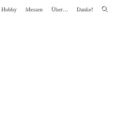
 Hobby
Messen
Über…
Danke!