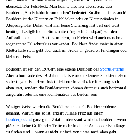
Der „Boulder“ ist mal wieder englisch (was sonst…) und heißt
übersetzt: Der Felsblock. Man könnte also frei übersetzen, dass
Bouldern „Am Felsblock rummachen“ bedeutet. So ähnlich ist es auch!
Bouldern ist das Klettern an Felsblöcken oder an Kletterwänden in
Absprunghöhe. Daher wird hier keine Sicherung mit Seil und Gurt
benötigt. Lediglich eine Sturzmatte (Englisch: Crashpad) soll den
Aufprall nach einem Absturz mildern, im Freien wird auch manchmal
sogenannter Fallschutzkies verwendet. Bouldern findet meist in einer
Kletterhalle statt, geht aber auch im Freien an größeren Findlingen oder
kleineren Felsen.
Bouldern ist seit den 1970ern eine eigene Disziplin des
Sportkletterns
.
Aber schon Ende des 19. Jahrhunderts wurden kleinere Sandsteinfelsen
so bestiegen. Bouldern findet nicht nur in vertikaler Richtung nach
oben statt, sondern die Boulderrouten können durchaus auch horizontal
ausgeführt oder als eine Kombination aus beidem sein.
Witziger Weise werden die Boulderrouten auch Boulderprobleme
genannt. Warum das so ist, erklärt Juliane Fritz auf ihrem
Boulderpodcast
ganz gut – Zitat: „Interessant wird das Bouldern, wenn
plötzlich keine Griffe oder Tritte mehr in deiner Arm- oder Beinlänge
zu finden sind… wenn es nicht einfach von unten nach oben geht,