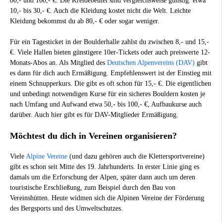
80,- und 160,- €. Die Kreidebeutel sind vergleichsweise günstig: etwa
10,- bis 30,- €. Auch die Kleidung kostet nicht die Welt. Leichte
Kleidung bekommst du ab 80,- € oder sogar weniger.
Für ein Tagesticket in der Boulderhalle zahlst du zwischen 8,- und 15,-
€. Viele Hallen bieten günstigere 10er-Tickets oder auch preiswerte 12-
Monats-Abos an. Als Mitglied des
Deutschen Alpenvereins (DAV)
gibt
es dann für dich auch Ermäßigung. Empfehlenswert ist der Einstieg mit
einem Schnupperkurs. Die gibt es oft schon für 15,- €. Die eigentlichen
und unbedingt notwendigen Kurse für ein sicheres Bouldern kosten je
nach Umfang und Aufwand etwa 50,- bis 100,- €, Aufbaukurse auch
darüber. Auch hier gibt es für DAV-Mitglieder Ermäßigung.
Möchtest du dich in Vereinen organisieren?
Viele
Alpine Vereine
(und dazu gehören auch die Klettersportvereine)
gibt es schon seit Mitte des 19. Jahrhunderts. In erster Linie ging es
damals um die Erforschung der Alpen, später dann auch um deren
touristische Erschließung, zum Beispiel durch den Bau von
Vereinshütten. Heute widmen sich die Alpinen Vereine der Förderung
des Bergsports und des Umweltschutzes.