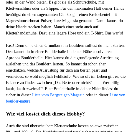
oder an der Wand bieten. Es gibt sie als Schnürschuhe, mit
Klettverschluss oder als Slipper. Für den maximalen Halt deiner Hände
benötigst du einen sogenannten Chalkbag – einen Kreidebeutel mit
Magnesiumcarbonat-Pulver, kurz Magnesia genannt.. Damit kannst du
deine Hände trocken halten. Manch einer steht auch auf
Kletterhandschuhe. Dazu eine legere Hose und ein T-Shirt. Das war’s!
Fast! Denn ohne einen Grundkurs im Bouldern solltest du nicht starten.
Den kannst du in einer Boulderhalle in deiner Nähe absolvieren.
Apropos Boulderhalle: Hier kannst du die grundlegende Ausrüstung
ausleihen und das Bouldern lernen. So kannst du schon eher
einschätzen, welche Ausrüstung für dich am besten passt und
vermeidest so wohl möglich Fehlkäufe. Wie so oft im Leben gilt es, die
Balance zu finden zwischen „Das Beste oder nichts“ und „Wer billig
kauft, kauft zweimal“! Eine Boulderhalle in deiner Nähe findest du
sicher in dieser
Liste vom Bergsteiger-Magazin
oder in dieser
Liste von
boulder-nature
.
Wie viel kostet dich dieses Hobby?
Auch die sind überschaubar: Kletterschuhe kosten so etwa zwischen