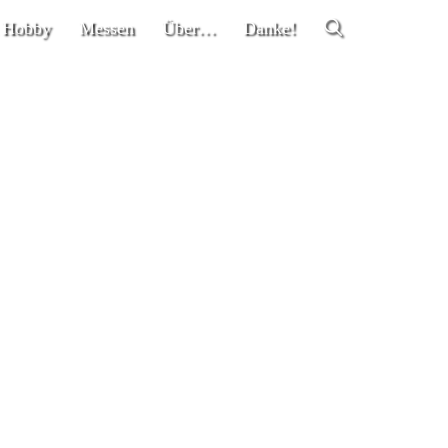
 Hobby
Messen
Über…
Danke!