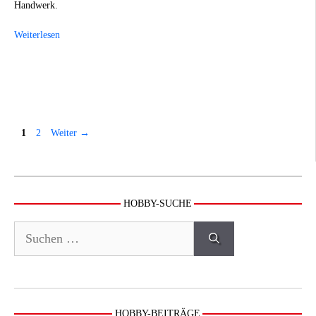
Handwerk.
Weiterlesen
Seite
Seite
1
2
Weiter
→
HOBBY-SUCHE
Suchen
nach:
HOBBY-BEITRÄGE