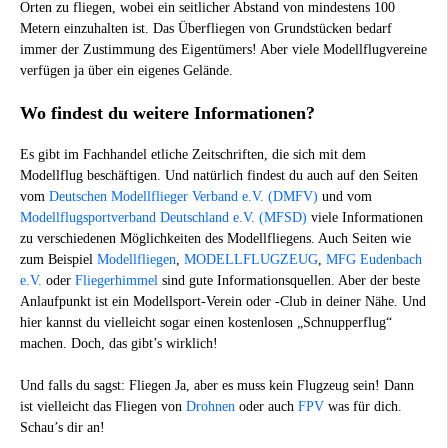
Orten zu fliegen, wobei ein seitlicher Abstand von mindestens 100
Metern einzuhalten ist. Das Überfliegen von Grundstücken bedarf
immer der Zustimmung des Eigentümers! Aber viele Modellflugvereine
verfügen ja über ein eigenes Gelände.
Wo findest du weitere Informationen?
Es gibt im Fachhandel etliche Zeitschriften, die sich mit dem
Modellflug beschäftigen. Und natürlich findest du auch auf den Seiten
vom
Deutschen Modellflieger Verband e.V. (DMFV)
und vom
Modellflugsportverband Deutschland e.V. (MFSD)
viele Informationen
zu verschiedenen Möglichkeiten des Modellfliegens. Auch Seiten wie
zum Beispiel
Modellfliegen
,
MODELLFLUGZEUG
,
MFG Eudenbach
e.V.
oder
Fliegerhimmel
sind gute Informationsquellen. Aber der beste
Anlaufpunkt ist ein Modellsport-Verein oder -Club in deiner Nähe. Und
hier kannst du vielleicht sogar einen kostenlosen „Schnupperflug“
machen. Doch, das gibt’s wirklich!
Und falls du sagst: Fliegen Ja, aber es muss kein Flugzeug sein! Dann
ist vielleicht das Fliegen von
Drohnen
oder auch
FPV
was für dich.
Schau’s dir an!