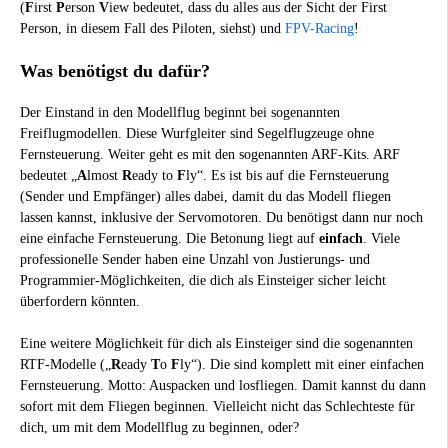
(
F
irst
P
erson
V
iew bedeutet, dass du alles aus der Sicht der First
Person, in diesem Fall des Piloten, siehst) und
FPV-Racing
!
Was benötigst du dafür?
Der Einstand in den Modellflug beginnt bei sogenannten
Freiflugmodellen. Diese Wurfgleiter sind Segelflugzeuge ohne
Fernsteuerung. Weiter geht es mit den sogenannten ARF-Kits. ARF
bedeutet „
A
lmost
R
eady to
F
ly“. Es ist bis auf die Fernsteuerung
(Sender und Empfänger) alles dabei, damit du das Modell fliegen
lassen kannst, inklusive der Servomotoren. Du benötigst dann nur noch
eine einfache Fernsteuerung. Die Betonung liegt auf
einfach
. Viele
professionelle Sender haben eine Unzahl von Justierungs- und
Programmier-Möglichkeiten, die dich als Einsteiger sicher leicht
überfordern könnten.
Eine weitere Möglichkeit für dich als Einsteiger sind die sogenannten
RTF-Modelle („
R
eady
T
o
F
ly“). Die sind komplett mit einer einfachen
Fernsteuerung. Motto: Auspacken und losfliegen. Damit kannst du dann
sofort mit dem Fliegen beginnen. Vielleicht nicht das Schlechteste für
dich, um mit dem Modellflug zu beginnen, oder?