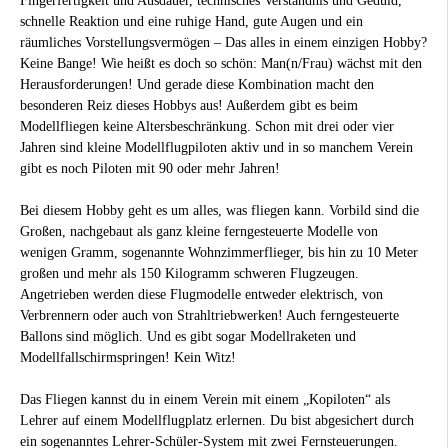
Fingerfertigkeit und Ausdauer, technisches Verständnis und Geduld,
schnelle Reaktion und eine ruhige Hand, gute Augen und ein
räumliches Vorstellungsvermögen – Das alles in einem einzigen Hobby?
Keine Bange! Wie heißt es doch so schön: Man(n/Frau) wächst mit den
Herausforderungen! Und gerade diese Kombination macht den
besonderen Reiz dieses Hobbys aus! Außerdem gibt es beim
Modellfliegen keine Altersbeschränkung. Schon mit drei oder vier
Jahren sind kleine Modellflugpiloten aktiv und in so manchem Verein
gibt es noch Piloten mit 90 oder mehr Jahren!
Bei diesem Hobby geht es um alles, was fliegen kann. Vorbild sind die
Großen, nachgebaut als ganz kleine ferngesteuerte Modelle von
wenigen Gramm, sogenannte Wohnzimmerflieger, bis hin zu 10 Meter
großen und mehr als 150 Kilogramm schweren Flugzeugen.
Angetrieben werden diese Flugmodelle entweder elektrisch, von
Verbrennern oder auch von Strahltriebwerken! Auch ferngesteuerte
Ballons sind möglich. Und es gibt sogar Modellraketen und
Modellfallschirmspringen! Kein Witz!
Das Fliegen kannst du in einem Verein mit einem „Kopiloten“ als
Lehrer auf einem Modellflugplatz erlernen. Du bist abgesichert durch
ein sogenanntes Lehrer-Schüler-System mit zwei Fernsteuerungen.